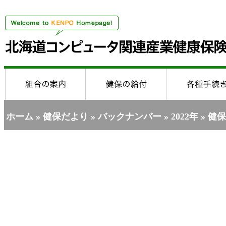
ホーム
»
健保だより
»
バックナンバー
»
2022年
» 健保