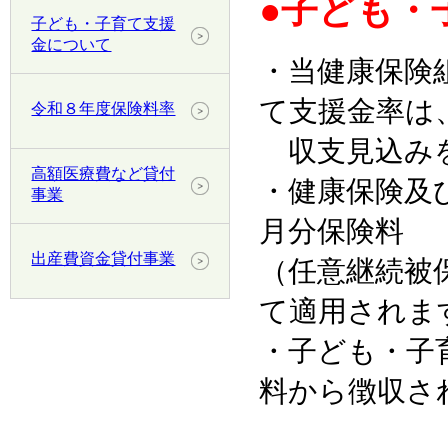
●子ども・子
子ども・子育て支援
金について
・当健康保険
て支援金率は
令和８年度保険料率
収支見込みを
高額医療費など貸付
・健康保険及び
事業
月分保険料
出産費資金貸付事業
（任意継続被保
て適用されま
・子ども・子育
料から徴収さ