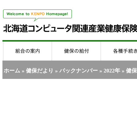
ホーム
»
健保だより
»
バックナンバー
»
2022年
» 健保