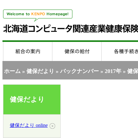
ホーム
»
健保だより
»
バックナンバー
»
2017年
» 健保
健保だより
健保だより online