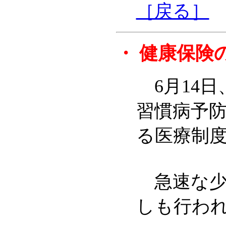
［戻る］
・
健康保険
6月14日
習慣病予
る医療制
急速な少
しも行われ