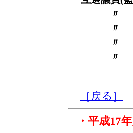
［戻る］
・
平成17