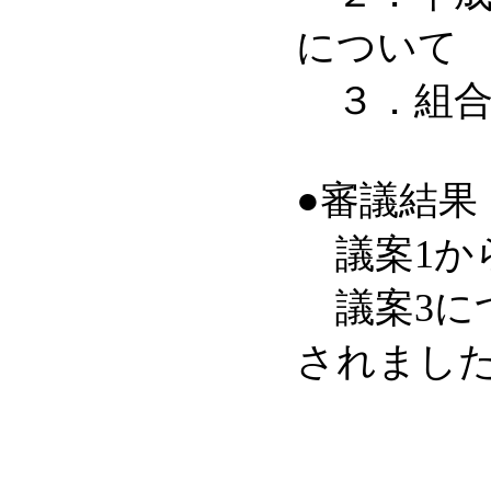
について
３．組合
●審議結果
議案1か
議案3に
されまし