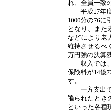
れ、全員一致
平成17年度よ
1000分の7
となり、また
などにより老
維持させるべ
万円強の決算
収入では、事
保険料が14億7
す。
一方支出では
罹られたとき
といった各種