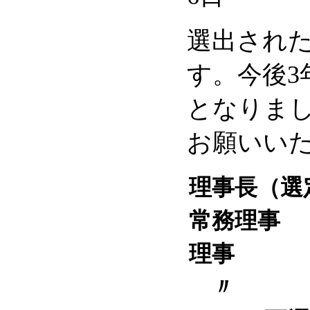
選出され
す。今後3
となりま
お願いい
理事長（選
常務理事
理事
〃