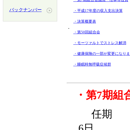
バックナンバー
・平成17年度の収入支出決算
・決算概要表
・第50回組合会
・モーツァルトでストレス解消
・健康保険の一部が変更になりま
・睡眠時無呼吸症候群
・
第7期組
任期 平
6日