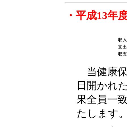
・
平成13年
収入
支出
収支
当健康保険
日開かれ
果全員一
たします