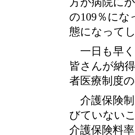
方が病院にか
の109％に
態になって
一日も早く
皆さんが納
者医療制度
介護保険制
びていないこ
介護保険料率