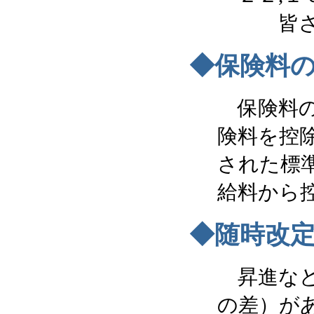
皆さんと
◆
保険料
保険料の
険料を控
された標
給料から
◆随時改
昇進など
の差）が