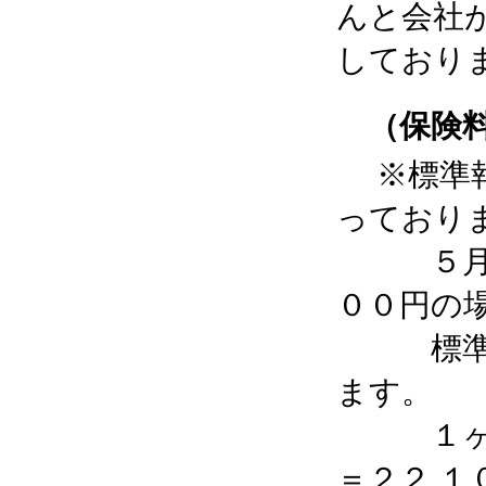
んと会社
しており
（保険料
※標準
っており
５月６月
００円の
標準報酬
ます。
１ヶ月の
＝２２,１