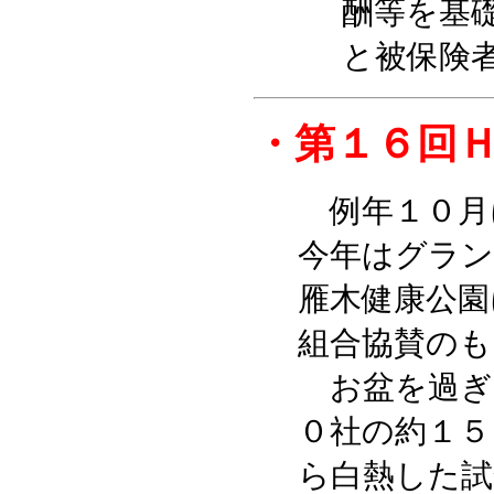
酬等を基
と被保険
・第１６回
例年１０月
今年はグラン
雁木健康公園
組合協賛のも
お盆を過ぎ
０社の約１５
ら白熱した試