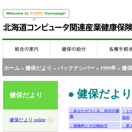
ホーム
»
健保だより
»
バックナンバー
»
1999年
» 健保
● 健保だより
健保だより
・あなたがつくる 自分の健
・１
康
負担
健保だより online
・
保険料とその納め方
・第