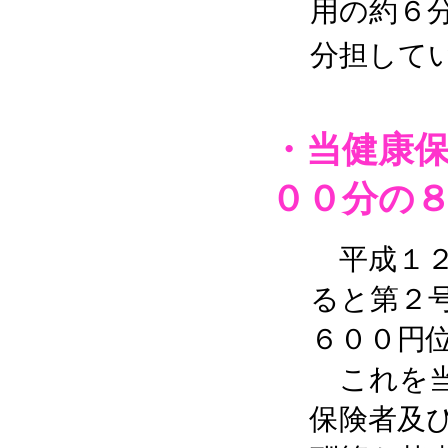
用の約６
分担して
・当健康
００分の
平成１２
ると第２
６００円
これを当
保険者及