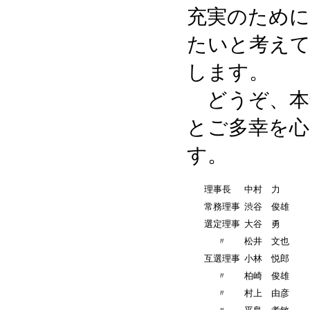
充実のために
たいと考え
します。
どうぞ、本
とご多幸を心
す。
理事長
中村 力
常務理事
渋谷 俊雄
選定理事
大谷 勇
〃
松井 文也
互選理事
小林 悦郎
〃
柏崎 俊雄
〃
村上 由彦