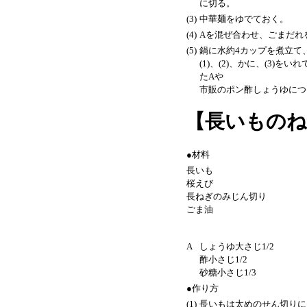
に切る。
(3)
中華麺をゆでておく。
(4)
Aを混ぜ合わせ、ごまだれ
(5)
鍋に水約4カップを煮立て
(1)、(2)、かに、(3)
たAや
市販のポン酢しょうゆにつ
【長いものねぎ炒
●材料
長いも
桜えび
長ねぎのみじん切り
ごま油
A
しょうゆ大さじ1/2
酢小さじ1/2
砂糖小さじ1/3
●作り方
(1)
長いもは太めのせん切りに