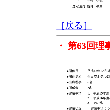
〃
平島 孝敏
選定議員
福田 教男
［戻る］
・
第63回理
●開催日
平成15年12月
●開催場所
全日空ホテル2
●出席理事
6名
●関係者
2名
●審議事項
1. 平成15
2. 平成16年
3. その他
●審議状況
審議事項につ