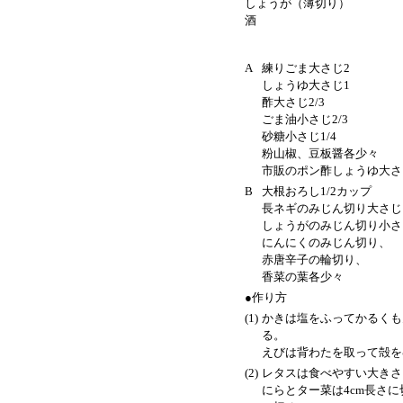
しょうが（薄切り）
酒
A
練りごま大さじ2
しょうゆ大さじ1
酢大さじ2/3
ごま油小さじ2/3
砂糖小さじ1/4
粉山椒、豆板醤各少々
市販のポン酢しょうゆ大さ
B
大根おろし1/2カップ
長ネギのみじん切り大さじ
しょうがのみじん切り小さじ
にんにくのみじん切り、
赤唐辛子の輪切り、
香菜の葉各少々
●作り方
(1)
かきは塩をふってかるくも
る。
えびは背わたを取って殻を
(2)
レタスは食べやすい大きさ
にらとター菜は4cm長さ